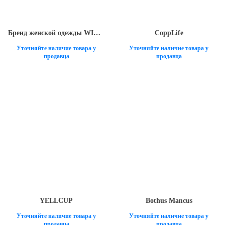
Бренд женской одежды WILL AS WANT и бутик WILL AS WANT
CoppLife
Уточняйте наличие товара у
Уточняйте наличие товара у
продавца
продавца
YELLCUP
Bothus Mancus
Уточняйте наличие товара у
Уточняйте наличие товара у
продавца
продавца